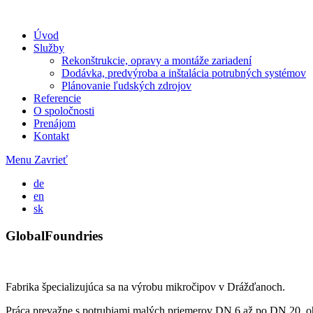
Úvod
Služby
Rekonštrukcie, opravy a montáže zariadení
Dodávka, predvýroba a inštalácia potrubných systémov
Plánovanie ľudských zdrojov
Referencie
O spoločnosti
Prenájom
Kontakt
Menu
Zavrieť
de
en
sk
GlobalFoundries
Fabrika špecializujúca sa na výrobu mikročipov v Drážďanoch.
Práca prevažne s potrubiami malých priemerov DN 6 až po DN 20, ohýb