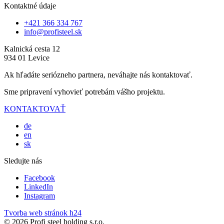
Kontaktné údaje
+421 366 334 767
info@profisteel.sk
Kalnická cesta 12
934 01 Levice
Ak hľadáte seriózneho partnera, neváhajte nás kontaktovať.
Sme pripravení vyhovieť potrebám vášho projektu.
KONTAKTOVAŤ
de
en
sk
Sledujte nás
Facebook
LinkedIn
Instagram
Tvorba web stránok h24
© 2026 Profi steel holding s.r.o.