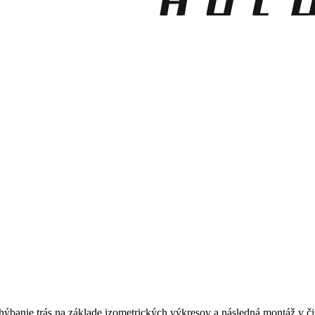
anie trás na základe izometrických výkresov a následná montáž v čist