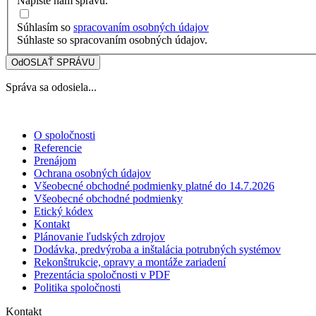
Napíšte nám správu.
Súhlasím so
spracovaním osobných údajov
Súhlaste so spracovaním osobných údajov.
OdOSLAŤ SPRÁVU
Správa sa odosiela...
O spoločnosti
Referencie
Prenájom
Ochrana osobných údajov
Všeobecné obchodné podmienky platné do 14.7.2026
Všeobecné obchodné podmienky
Etický kódex
Kontakt
Plánovanie ľudských zdrojov
Dodávka, predvýroba a inštalácia potrubných systémov
Rekonštrukcie, opravy a montáže zariadení
Prezentácia spoločnosti v PDF
Politika spoločnosti
Kontakt